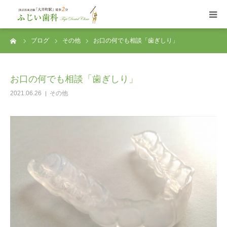
ーム
ブログ
その他
お口の何でも相談「歯ぎしり」
ふじい歯科トップ
はじめての患者様へ
お口の何でも相談「歯ぎしり」
2021.06.26
その他
診療科目
アクセス・診療時間